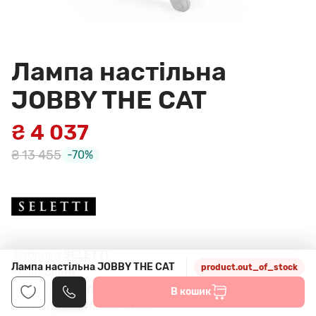
Лампа настільна
JOBBY THE CAT
₴ 4 037
₴ 13 455
-70%
Фабрика:
SELETTI
Лампа настільна JOBBY THE CAT
product.out_of_stock
Колір:
Білий
Матеріал:
Смола
В кошик
Артикул:
15040 col. white