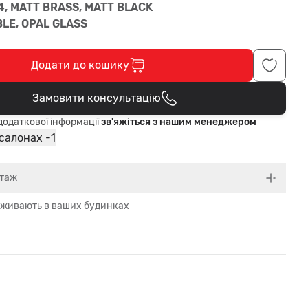
4, MATT BRASS, MATT BLACK
LE, OPAL GLASS
Додати до кошику
Замовити консультацію
В кошику
одаткової інформації
зв'яжіться з нашим менеджером
1
 салонах -
нтаж
 оживають в ваших будинках