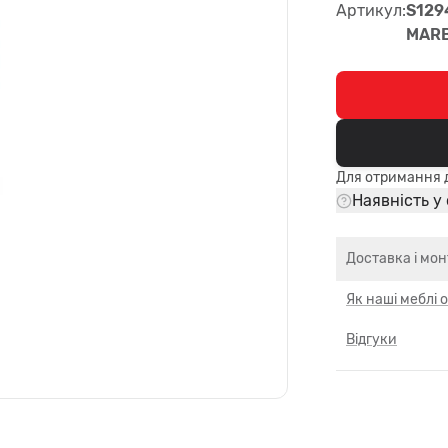
Артикул:
S129
MARB
Для отримання д
Наявність у
Доставка і мо
Як наші меблі
Відгуки