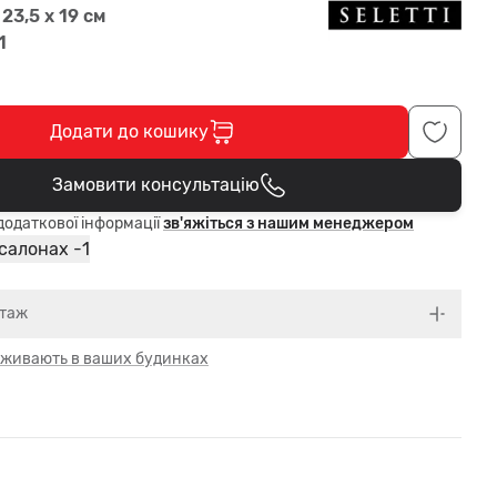
 23,5 x 19 см
1
Додати до кошику
Замовити консультацію
В кошику
одаткової інформації
зв'яжіться з нашим менеджером
1
 салонах -
нтаж
 оживають в ваших будинках