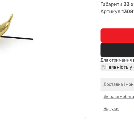
Габарити:
33 x
Артикул:
1308
Для отримання д
Наявність у
Доставка і мо
Як наші меблі
Відгуки