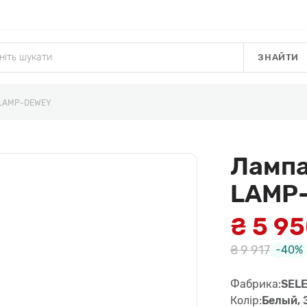
ЗНАЙТИ
 LAMP-DEWEY
Лампа
LAMP
₴ 5 9
₴ 9 917
-40%
Фабрика:
SELE
Колір:
Белый, 