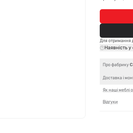
Для отримання д
Наявність у
Про фабрику
C
Доставка і мо
Як наші меблі
Відгуки