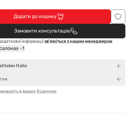
Додати до кошику
Замовити консультацію
В кошику
одаткової інформації
зв'яжіться з нашим менеджером
1
 салонах -
attelan Italia
нтаж
 оживають в ваших будинках