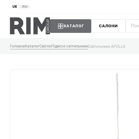
UK
RU
КАТАЛОГ
САЛОНИ
Головна
Каталог
Світло
Підвісні світильники
Світильники APOLLO