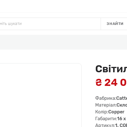
ЗНАЙТИ
Світи
₴ 24 
Фабрика:
Catte
Матеріал:
Скл
Колір:
Copper
Габарити:
16 x
Артикул:
1, C