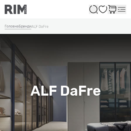
Обране
Головна
Бренди
ALF DaFre
ALF DaFre