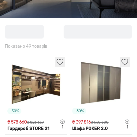
Показано 49 товарів
-30%
-30%
₴ 578 660
₴ 397 816
₴ 826 657
₴ 568 308
1
1
Гардероб STORE 21
Шафа POKER 2.0