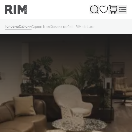
Обране
Головна
Салони
Салон італійських меблів RIM deLuxe