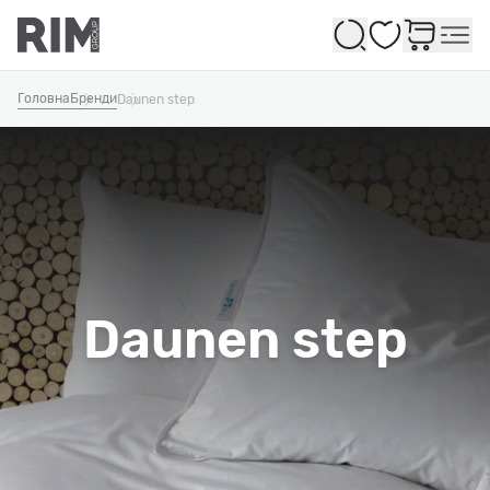
Обране
Головна
Бренди
Daunen step
Daunen step