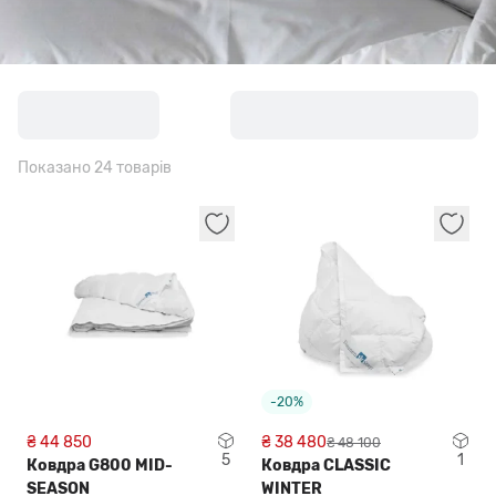
Показано 24 товарів
-20%
₴ 44 850
₴ 38 480
₴ 48 100
5
1
Ковдра G800 MID-
Ковдра CLASSIC
SEASON
WINTER