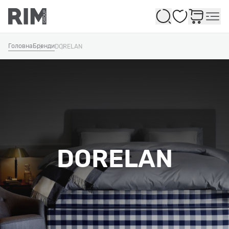
Обране
Головна
Бренди
DORELAN
DORELAN