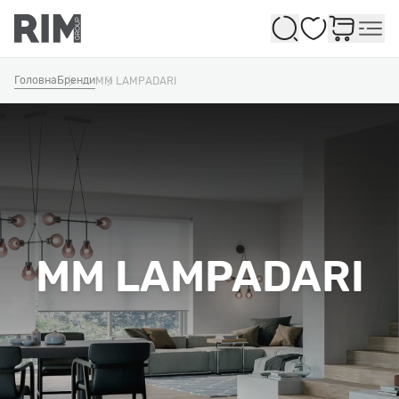
Обране
Головна
Бренди
MM LAMPADARI
MM LAMPADARI