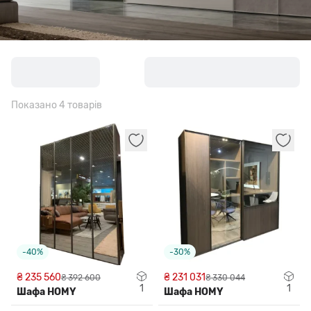
Показано 4 товарів
-40%
-30%
₴ 235 560
₴ 231 031
₴ 392 600
₴ 330 044
1
1
Шафа HOMY
Шафа HOMY