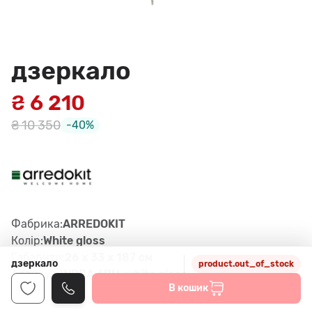
дзеркало
₴ 6 210
₴ 10 350
-40%
Фабрика:
ARREDOKIT
Колір:
White gloss
Габарити:
26 x 33 x 187 см
дзеркало
product.out_of_stock
Артикул:
INDRA 6BH, white gloss
В кошик