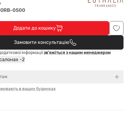
о
-ORB-0500
Додати до кошику
Замовити консультацію
В кошику
одаткової інформації
зв'яжіться з нашим менеджером
2
 салонах -
нтаж
 оживають в ваших будинках