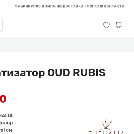
ФАБРИКИ
ПРО КОМПАНІЮ
ДОСТАВКА І МОНТАЖ
КОНТАКТИ
тизатор OUD RUBIS
l
00
HALIA
колор
ml см