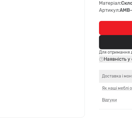
Матеріал:
Скл
Артикул:
AMB
Для отримання д
Наявність у
Доставка і мо
Як наші меблі
Відгуки