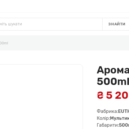
ЗНАЙТИ
500ml
Арома
500m
₴ 5 2
Фабрика:
EUT
Колір:
Мульти
Габарити:
500