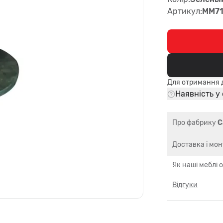
Артикул:
MM71
Для отримання д
Наявність у
Про фабрику
C
Доставка і мо
Як наші меблі
Відгуки