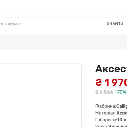
ЗНАЙТИ
Аксес
₴ 1 97
₴ 6 566
-70%
Фабрика:
Calli
Матеріал:
Кера
Габарити:
10 x
Колір:
Зеленый