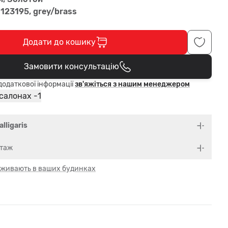
123195, grey/brass
Додати до кошику
Замовити консультацію
В кошику
одаткової інформації
зв'яжіться з нашим менеджером
1
 салонах -
alligaris
нтаж
 оживають в ваших будинках