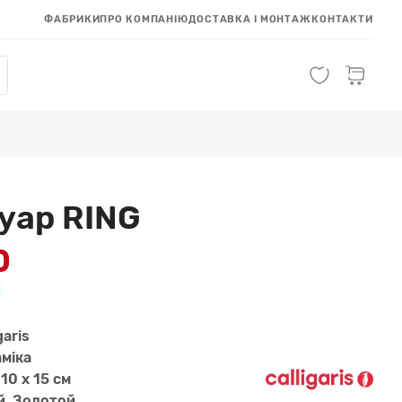
ФАБРИКИ
ПРО КОМПАНІЮ
ДОСТАВКА І МОНТАЖ
КОНТАКТИ
уар RING
0
garis
мiка
 10 x 15 см
, Золотой