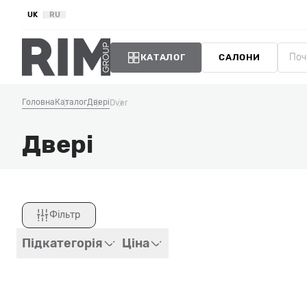
UK
RU
КАТАЛОГ
САЛОНИ
Головна
Каталог
Двері
Dver
Двері
Фільтр
Закрити
Підкатегорія
Ціна