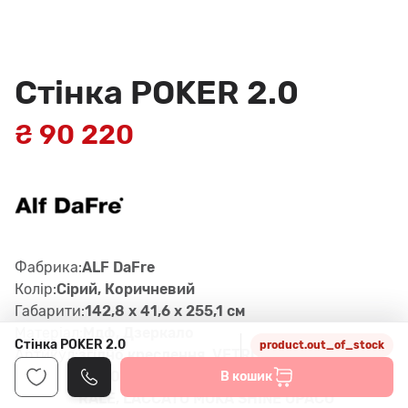
Стінка POKER 2.0
₴ 90 220
Фабрика:
ALF DaFre
Колір:
Сірий, Коричневий
Габарити:
142,8 x 41,6 x 255,1 см
Матеріал:
Мдф, Дзеркало
Стінка POKER 2.0
product.out_of_stock
Артикул:
згiдно креслення, VETRO SPECCH
IO (704), NOBILITATO NOCE NATU
В кошик
RALE, LACCATO MOKA SHINE OPACO