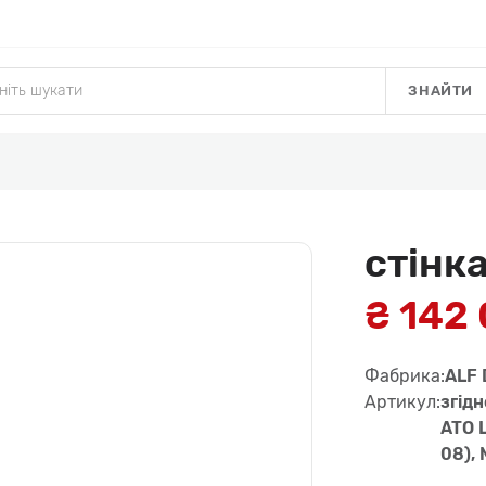
ЗНАЙТИ
стінк
₴ 142
Фабрика:
ALF 
Артикул:
згiд
ATO L
08),