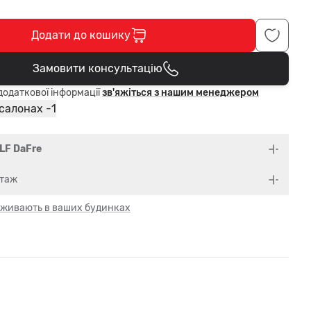
Додати до кошику
Замовити консультацію
В кошику
одаткової інформації
зв'яжіться з нашим менеджером
1
 салонах -
LF DaFre
нтаж
 оживають в ваших будинках