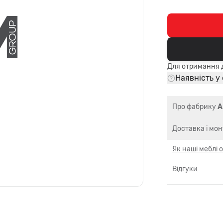
Для отримання д
Наявність у
Про фабрику
A
Доставка і мо
Як наші меблі
Відгуки