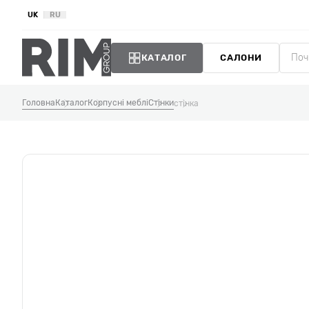
UK
RU
КАТАЛОГ
САЛОНИ
Головна
Каталог
Корпусні меблі
Стінки
стінка