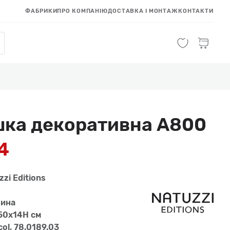
ФАБРИКИ
ПРО КОМПАНІЮ
ДОСТАВКА І МОНТАЖ
КОНТАКТИ
ка декоративна A800
4
zzi Editions
нина
50x14H см
col, 78.0189.03