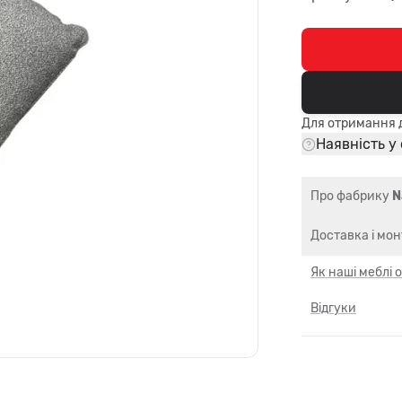
Для отримання д
Наявність у
Про фабрику
N
Доставка і мо
Як наші меблі
Відгуки