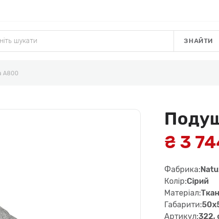
ЗНАЙТИ
а A800
Подуш
₴ 3 74
Фабрика:
Natu
Колір:
Сірий
Матеріал:
Тка
Габарити:
50x
Артикул:
322, 