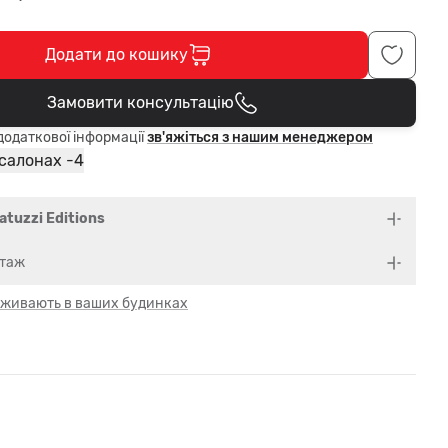
Додати до кошику
Замовити консультацію
В кошику
одаткової інформації
зв'яжіться з нашим менеджером
4
 салонах -
atuzzi Editions
нтаж
 оживають в ваших будинках