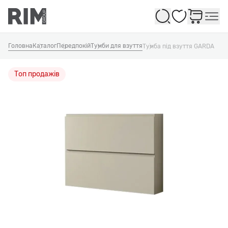
Обране
Головна
Каталог
Передпокій
Тумби для взуття
Тумба під взуття GARDA
Топ продажів