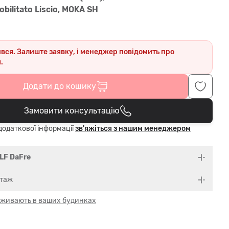
obilitato Liscio, MOKA SH
ився. Залиште заявку, і менеджер повідомить про
.
Додати до кошику
Замовити консультацію
В кошику
одаткової інформації
зв'яжіться з нашим менеджером
LF DaFre
нтаж
 оживають в ваших будинках