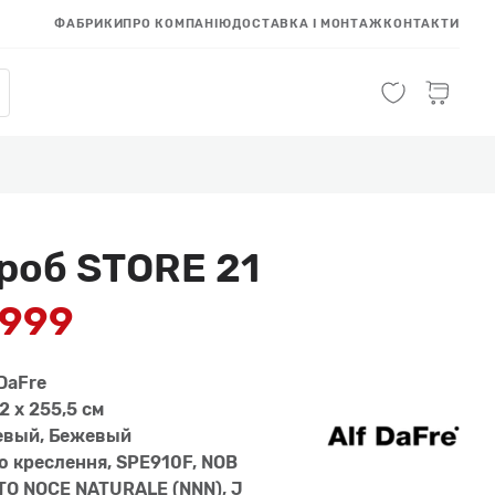
ФАБРИКИ
ПРО КОМПАНІЮ
ДОСТАВКА І МОНТАЖ
КОНТАКТИ
роб STORE 21
 999
DaFre
2 x 255,5 см
евый, Бежевый
но креслення, SPE910F, NOB
ATO NOCE NATURALE (NNN), J