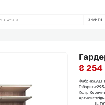
ЗНАЙТИ
Гарде
₴ 254
Фабрика:
ALF 
Габарити:
293,
Колір:
Коричн
Артикул:
згід
ILIT