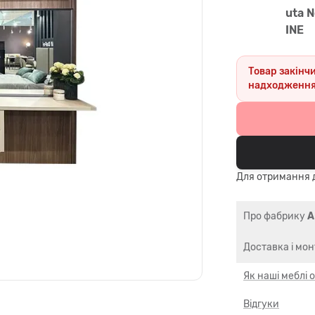
uta N
INE
Товар закінч
надходження
Для отримання д
Про фабрику
A
Доставка і мо
Як наші меблі
Відгуки