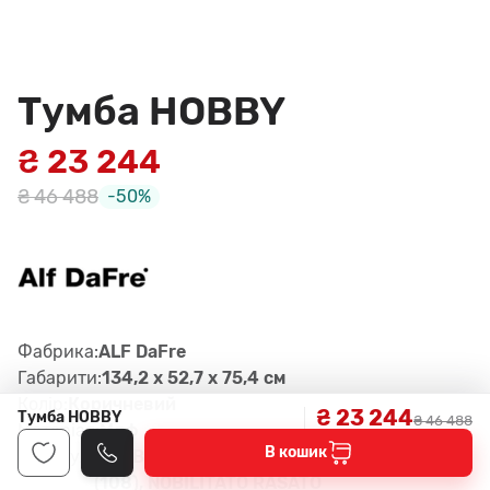
Тумба HOBBY
₴ 23 244
₴ 46 488
-50%
Фабрика:
ALF DaFre
Габарити:
134,2 x 52,7 x 75,4 см
Колір:
Коричневий
₴ 23 244
Тумба HOBBY
₴ 46 488
Матеріал:
Мдф
В кошик
Артикул:
C4MBHY, col. MOKA SHINE OPACO
(108), NOBILITATO RASATO