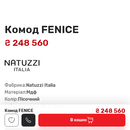
Комод FENICE
₴ 248 560
Фабрика:
Natuzzi Italia
Матеріал:
Мдф
Колір:
Пісочний
Габарити:
140 x 50 x 78 см
₴ 248 560
Комод FENICE
Артикул:
B01013X
В кошик