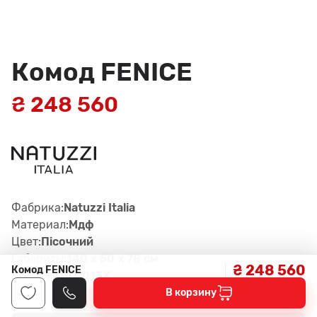
Комод FENICE
₴ 248 560
Фабрика:
Natuzzi Italia
Материал:
Мдф
Цвет:
Пісочний
Габариты:
140 x 50 x 78 см
₴ 248 560
Комод FENICE
Артикул:
B01013X
В корзину