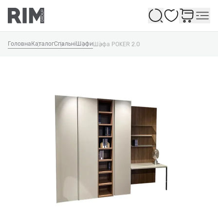
Обране
Головна
Каталог
Спальні
Шафи
Шафа POKER 2.0