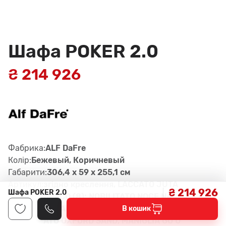
Шафа POKER 2.0
₴ 214 926
Фабрика:
ALF DaFre
Колір:
Бежевый, Коричневый
Габарити:
306,4 x 59 x 255,1 см
Артикул:
згiдно креслення, LACCATO JUTA
₴ 214 926
Шафа POKER 2.0
OPACO (8); NOBILITATO NOCE NA
TURALE, SCOCCA INTERNA NOBILIT
В кошик
ATO OXFORD SAND, MANIGLIA GO U