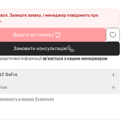
ився. Залиште заявку, і менеджер повідомить про
.
Додати до кошику
Замовити консультацію
В кошику
одаткової інформації
зв'яжіться з нашим менеджером
LF DaFre
нтаж
 оживають в ваших будинках