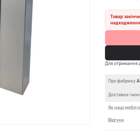
Товар закінч
надходження
Для отримання д
Про фабрику
A
Доставка і мо
Як наші меблі
Відгуки