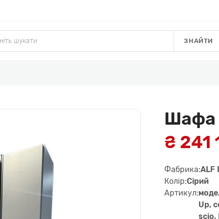
ЗНАЙТИ
Шафа 
₴ 241 
Фабрика:
ALF 
Колір:
Сірий
Артикул:
моде
Up, c
scio,