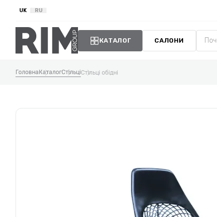
UK
RU
КАТАЛОГ
САЛОНИ
Головна
Каталог
Стільці
Стільці обідні