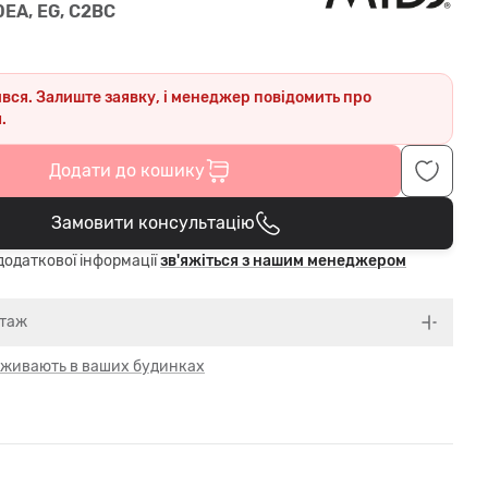
0EA, EG, C2BC
ився. Залиште заявку, і менеджер повідомить про
.
Додати до кошику
Замовити консультацію
В кошику
одаткової інформації
зв'яжіться з нашим менеджером
нтаж
 оживають в ваших будинках