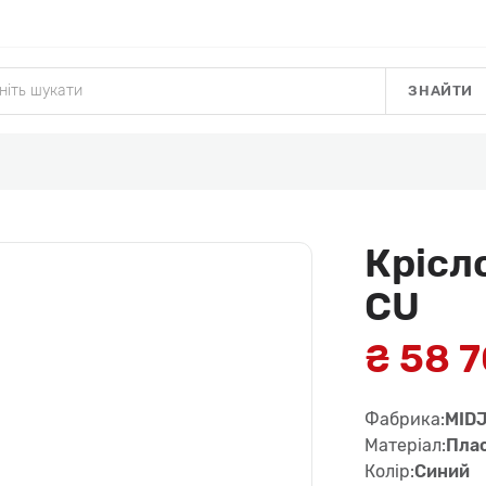
ЗНАЙТИ
Крісл
CU
₴ 58 
Фабрика:
MID
Матеріал:
Плас
Колір:
Синий