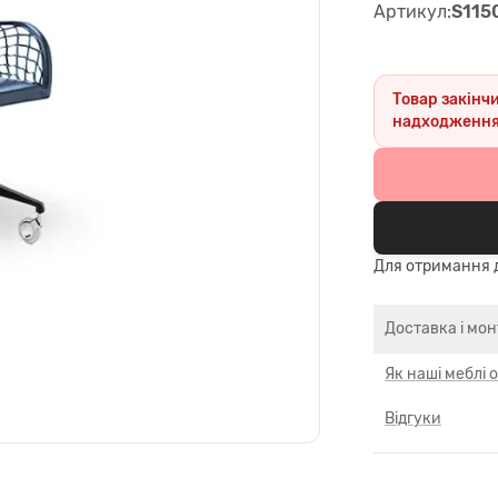
Артикул:
S115
Товар закінч
надходження
Для отримання д
Доставка і мо
Як наші меблі
Відгуки