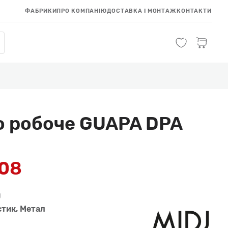
ФАБРИКИ
ПРО КОМПАНІЮ
ДОСТАВКА І МОНТАЖ
КОНТАКТИ
о робоче GUAPA DPA
708
J
тик, Метал