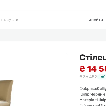
ЗНАЙТИ
Стіле
₴ 14 5
₴ 36 452
-60
Фабрика:
Calli
Колір:
Чорний
Матеріал:
Шкі
Габарити:
42 x