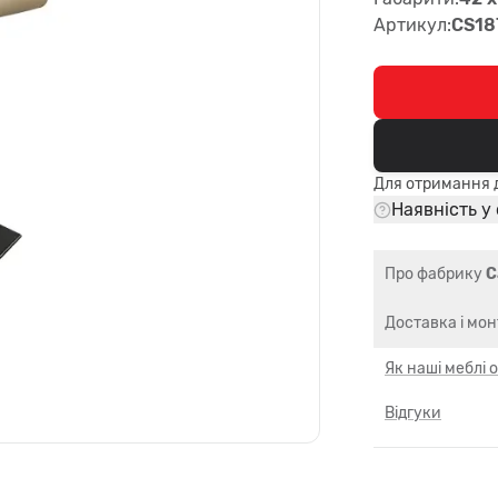
Артикул:
CS18
Для отримання д
Наявність у
Про фабрику
C
Доставка і мо
Як наші меблі
Відгуки