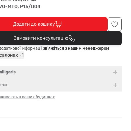
70-MTO, P15/D04
Додати до кошику
Замовити консультацію
В кошику
одаткової інформації
зв'яжіться з нашим менеджером
1
 салонах -
alligaris
нтаж
 оживають в ваших будинках