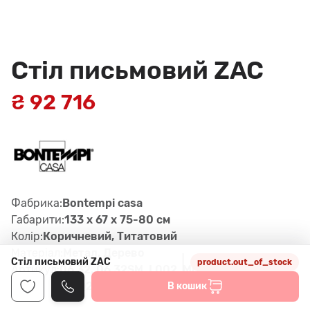
Стіл письмовий ZAC
₴ 92 716
Фабрика:
Bontempi casa
Габарити:
133 x 67 x 75-80 см
Колір:
Коричневий, Титатовий
Матеріал:
Метал, Дерево
Стіл письмовий ZAC
product.out_of_stock
Артикул:
06.32, 06.32SM, L002, M028, p
ad. Q235
В кошик