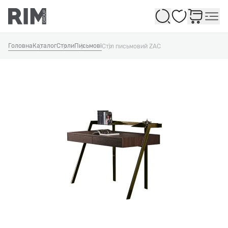
Обране
Головна
Каталог
Столи
Письмові
Стіл письмовий ZAC