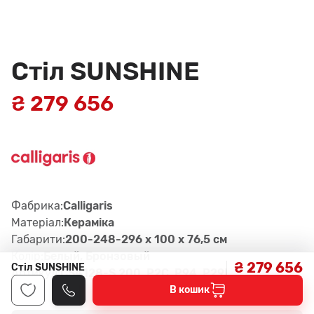
Стіл SUNSHINE
₴ 279 656
Фабрика:
Calligaris
Матеріал:
Керамiка
Габарити:
200-248-296 x 100 x 76,5 см
Колір:
Белый, Бронзовый
₴ 279 656
Стіл SUNSHINE
Артикул:
CS4128-S 200, P2C, P94, P29L
В кошик