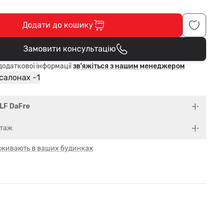
Додати до кошику
Замовити консультацію
В кошику
одаткової інформації
зв'яжіться з нашим менеджером
1
 салонах -
LF DaFre
нтаж
 оживають в ваших будинках