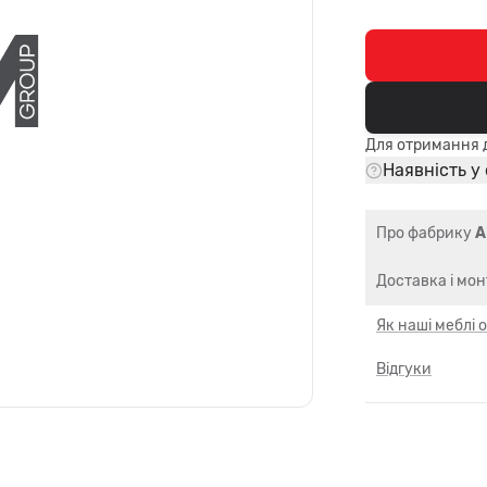
Для отримання д
Наявність у
Про фабрику
A
Доставка і мо
Як наші меблі
Відгуки