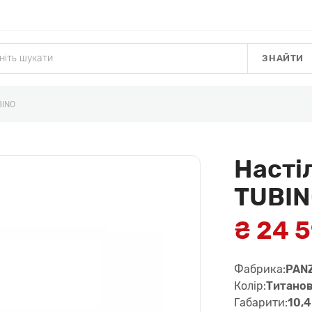
ЗНАЙТИ
BINO
Насті
TUBI
₴ 24 
Фабрика:
PAN
Колір:
Титано
Габарити:
10,4