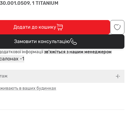
30.001.0509, 1 TITANIUM
Додати до кошику
Замовити консультацію
В кошику
одаткової інформації
зв'яжіться з нашим менеджером
1
 салонах -
нтаж
 оживають в ваших будинках