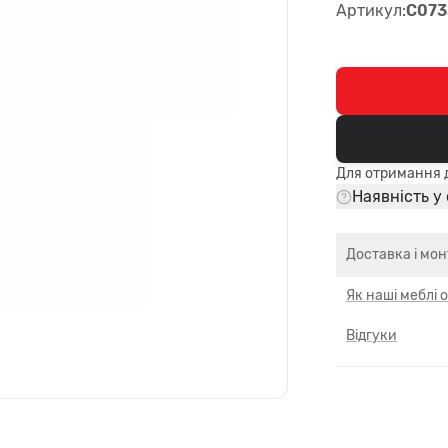
Артикул:
C073
Для отримання д
Наявність у
Доставка і мо
Як наші меблі
Відгуки