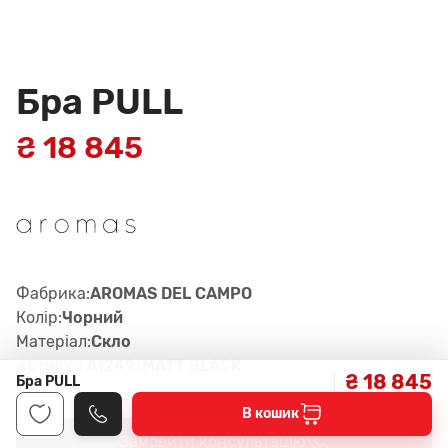
Бра PULL
₴ 18 845
Фабрика:
AROMAS DEL CAMPO
Колір:
Чорний
Матеріал:
Скло
Артикул:
A1249, MATT BLACK
₴ 18 845
Бра PULL
В кошик
Замовити консультацію