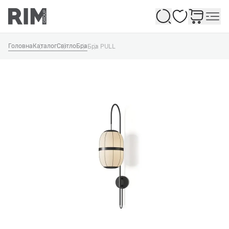
Обране
Головна
Каталог
Світло
Бра
Бра PULL