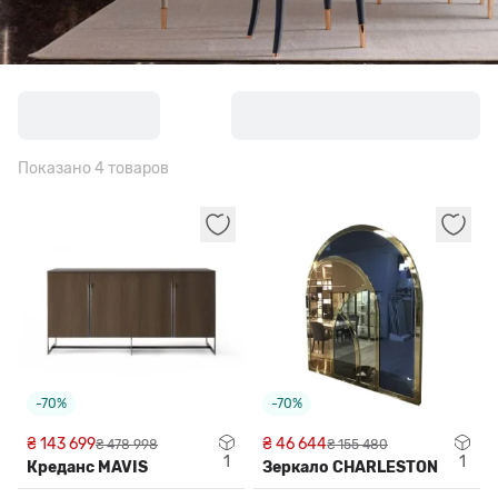
Показано 4 товаров
-70%
-70%
₴ 143 699
₴ 46 644
₴ 478 998
₴ 155 480
1
1
Креданс MAVIS
Зеркало CHARLESTON