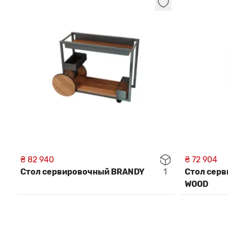
₴ 82 940
₴ 72 904
Стол сервировочный BRANDY
1
Стол сер
WOOD