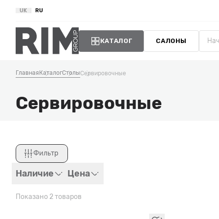
UK
RU
КАТАЛОГ
САЛОНЫ
Главная
Каталог
Столы
Сервировочные
Сервировочные
Фильтр
Закрыть
Наличие
Цена
Показано 2 товаров