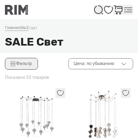
Избранное
Главная
SALE
Свет
SALE Свет
Фильтр
Цена: по убыванию
Закрыть
Показано 53 товаров