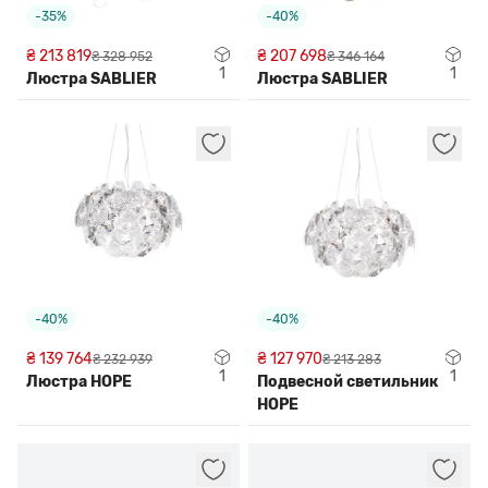
-35%
-40%
₴ 213 819
₴ 207 698
₴ 328 952
₴ 346 164
1
1
Люстра SABLIER
Люстра SABLIER
-40%
-40%
₴ 139 764
₴ 127 970
₴ 232 939
₴ 213 283
1
1
Люстра HOPE
Подвесной светильник
HOPE