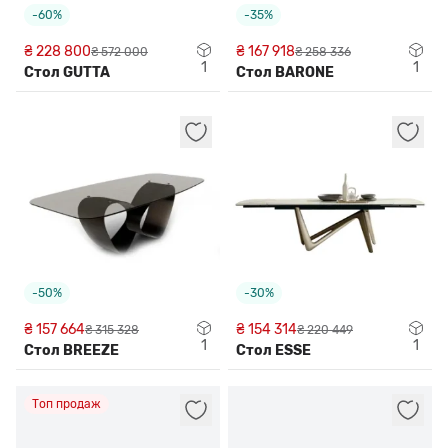
-60%
-35%
₴ 228 800
₴ 167 918
₴ 572 000
₴ 258 336
1
1
Стол GUTTA
Стол BARONE
-50%
-30%
₴ 157 664
₴ 154 314
₴ 315 328
₴ 220 449
1
1
Стол BREEZE
Стол ESSE
Топ продаж