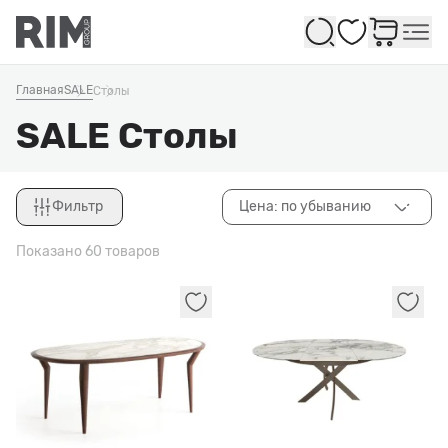
Избранное
Главная
SALE
Столы
SALE Столы
Фильтр
Цена: по убыванию
Закрыть
Показано 60 товаров