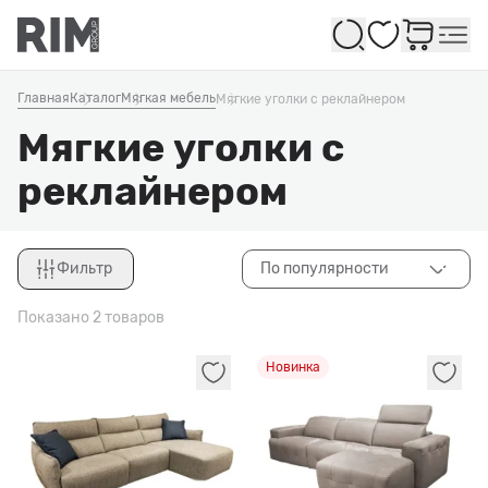
Избранное
Главная
Каталог
Мягкая мебель
Мягкие уголки с реклайнером
Мягкие уголки с
реклайнером
Фильтр
По популярности
Закрыть
Показано 2 товаров
Новинка