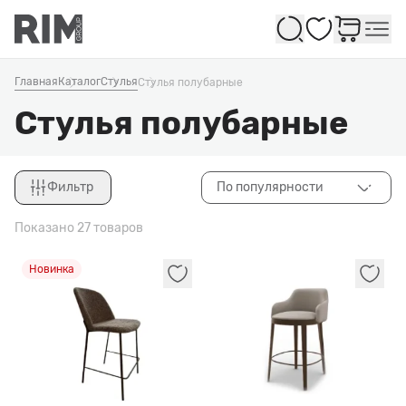
Избранное
Главная
Каталог
Стулья
Стулья полубарные
Стулья полубарные
Фильтр
По популярности
Закрыть
Показано 27 товаров
Новинка