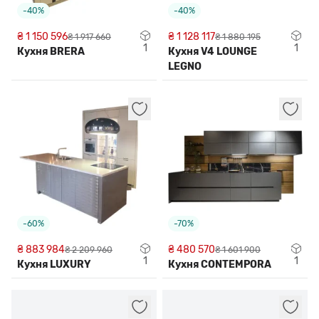
-40%
-40%
₴ 1 150 596
₴ 1 128 117
₴ 1 917 660
₴ 1 880 195
1
1
Кухня BRERA
Кухня V4 LOUNGE
LEGNO
-60%
-70%
₴ 883 984
₴ 480 570
₴ 2 209 960
₴ 1 601 900
1
1
Кухня LUXURY
Кухня CONTEMPORA