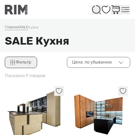
Избранное
Главная
SALE
Кухня
SALE Кухня
Фильтр
Цена: по убыванию
Закрыть
Показано 9 товаров