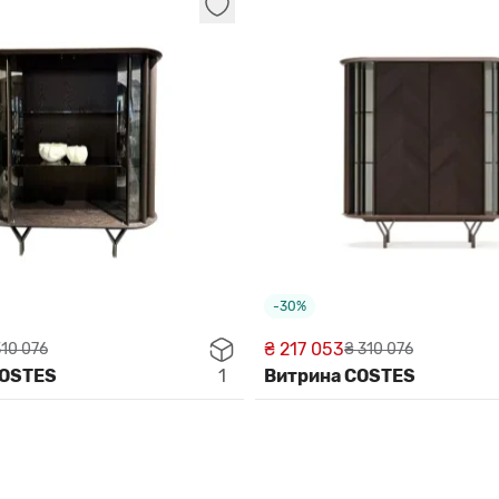
-30%
₴ 217 053
310 076
₴ 310 076
COSTES
1
Витрина COSTES