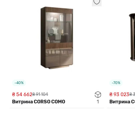
-40%
-70%
₴ 54 662
₴ 93 023
₴ 91 104
₴ 
Витрина CORSO COMO
1
Витрина 