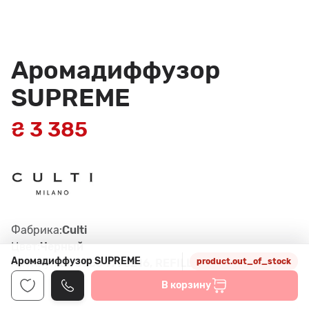
Аромадиффузор
SUPREME
₴ 3 385
Фабрика:
Culti
Цвет:
Черный
Аромадиффузор SUPREME
Артикул:
8050534796216, REFILL
product.out_of_stock
В корзину