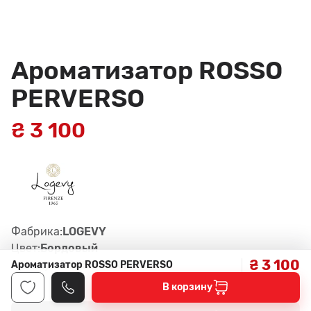
Ароматизатор ROSSO
PERVERSO
₴ 3 100
Фабрика:
LOGEVY
Цвет:
Бордовый
₴ 3 100
Артикул:
ROSSO PERVERSO
Ароматизатор ROSSO PERVERSO
В корзину