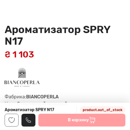
Ароматизатор SPRY
N17
₴ 1 103
Фабрика:
BIANCOPERLA
Цвет:
Стеклянный красный
Ароматизатор SPRY N17
Материал:
Скло
product.out_of_stock
Артикул:
SPRY N17
В корзину