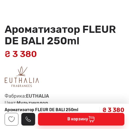
Ароматизатор FLEUR
DE BALI 250ml
₴ 3 380
Фабрика:
EUTHALIA
Цвет:
Мультиколор
₴ 3 380
Габариты:
250ml см
Ароматизатор FLEUR DE BALI 250ml
Материал:
Скло
В корзину
Артикул:
AMB-FDB-250