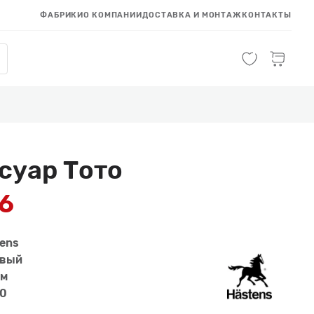
ФАБРИКИ
О КОМПАНИИ
ДОСТАВКА И МОНТАЖ
КОНТАКТЫ
суар Тото
26
ens
евый
см
0