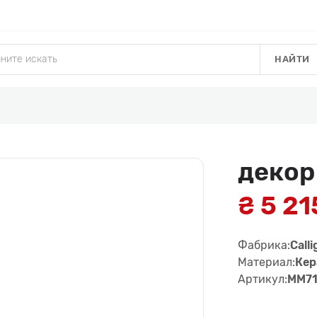
НАЙТИ
декор
₴ 5 21
Фабрика:
Calli
Материал:
Кер
Артикул:
MM71