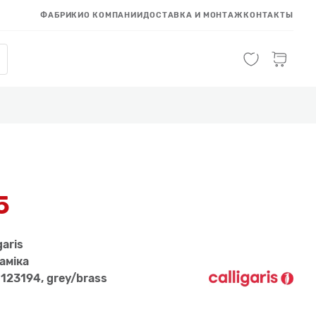
ФАБРИКИ
О КОМПАНИИ
ДОСТАВКА И МОНТАЖ
КОНТАКТЫ
5
garis
амiка
123194, grey/brass