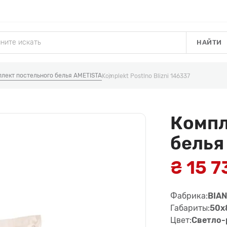
НАЙТИ
лект постельного белья AMETISTA
Komplekt Postlno Blizni 146337
Компл
белья
₴ 15 7
Фабрика:
BIA
Габариты:
50x
Цвет:
Светло-