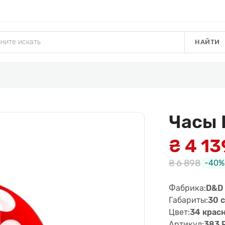
НАЙТИ
Часы
₴ 4 13
₴ 6 898
-40%
Фабрика:
D&D
Габариты:
30 
Цвет:
34 крас
Артикул:
383 