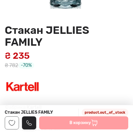
Стакан JELLIES
FAMILY
₴ 235
₴ 782
-70%
Фабрика:
Kartell
Стакан JELLIES FAMILY
product.out_of_stock
Материал:
Пластик
Цвет:
E4/llight blue
В корзину
Габариты:
44321 x 17 см