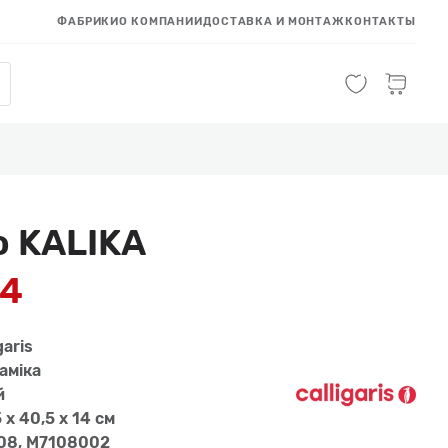
ФАБРИКИ
О КОМПАНИИ
ДОСТАВКА И МОНТАЖ
КОНТАКТЫ
 KALIKA
84
garis
амiка
й
 x 40,5 x 14 см
08, M7108002