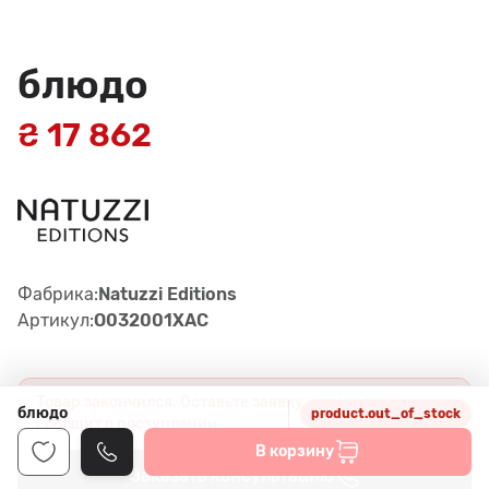
блюдо
₴ 17 862
Фабрика:
Natuzzi Editions
Артикул:
O032001XAC
Товар закончился. Оставьте заявку, и менеджер
блюдо
product.out_of_stock
сообщит о поступлении.
В корзину
Заказать консультацию